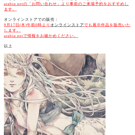
arabiq.netの「お問い合わせ」より事前のご来場予約をおすすめし
ます。
オンラインストアでの販売：
9月17日(木)午前0時より
オンラインストア
でも展示作品を販売いた
します。
arabiq.netで情報をお確かめください。
以上