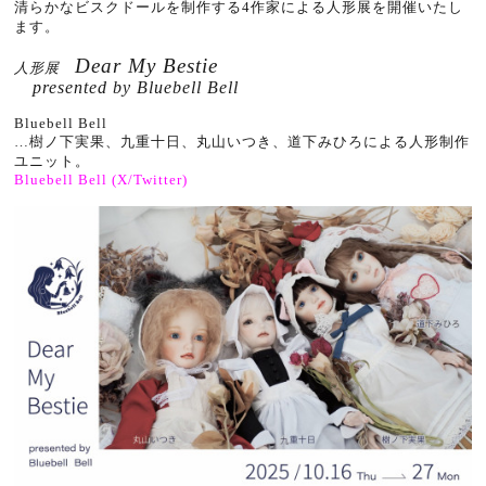
清らかなビスクドールを制作する4作家による人形展を開催いたし
ます。
Dear My Bestie
人形展
presented by Bluebell Bell
Bluebell Bell
…樹ノ下実果、九重十日、丸山いつき、道下みひろによる人形制作
ユニット。
Bluebell Bell (X/Twitter)