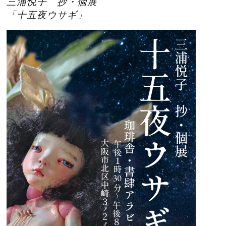
三浦悦子 抄・個展
「十五夜ウサギ」