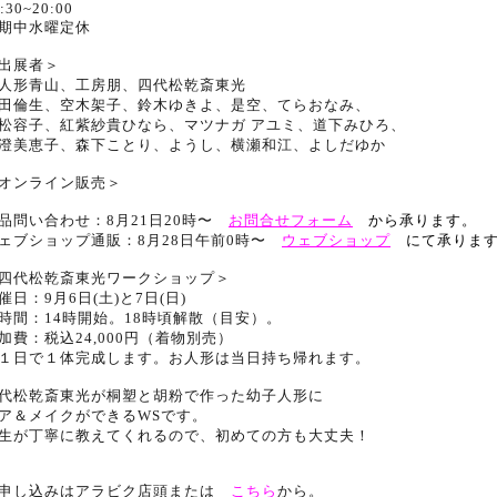
:30~20:00
期中水曜定休
出展者＞
人形青山、工房朋、四代松乾斎東光
田倫生、空木架子、鈴木ゆきよ、是空、てらおなみ、
松容子、紅紫紗貴ひなら、マツナガ アユミ、道下みひろ、
澄美恵子、森下ことり、ようし、横瀬和江、よしだゆか
オンライン販売＞
品問い合わせ：8月21日20時〜
お問合せフォーム
から承ります。
ェブショップ通販：8月28日午前0時〜
ウェブショップ
にて承りま
四代松乾斎東光ワークショップ＞
催日：9月6日(土)と7日(日)
間：14時開始。18時頃解散（目安）。
加費：税込24,000円（着物別売）
１日で１体完成します。お人形は当日持ち帰れます。
代松乾斎東光が桐塑と胡粉で作った幼子人形に
ア＆メイクができるWSです。
生が丁寧に教えてくれるので、初めての方も大丈夫！
申し込みはアラビク店頭または
こちら
から。