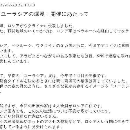
22-02-28 22:10:00
「ユーラシアの爛漫」開催にあたって
週、ロシアがウクライナに侵攻しました。
た、戦闘地域のいくつかでは、ロシア軍はベラルーシを経由してウクラ
シア、ベラルーシ、ウクライナの３カ国ともに、
今までアラビクに素晴
い
ます。
いにして、アラビクとつながりのある作家たちは皆、
SNSで連絡を取
悲しんでいます。
て、早春の「ユーラシア」展は、今年で４回目の開催です。
覧会タイトルを決めるときには既に両国間の緊張は高まっていま
した。
解けの春の野のように、さまざまな花が共存するイメージを「
ユーラシ
。
然ですが、今回の出展作家は４人全員がロシア在住です。
シア国内でも、この先の生活について不安が広がっています。
ひとり好戦的な作家はいません。
々の経済制裁やネットのアクセス規制などで、
ロシアという国に生きて
惑しているように見受けられます。