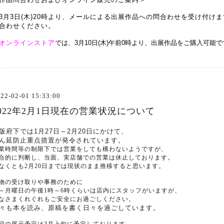
3月3日(木)20時より、
メールによる出展作品への問合わせを受け付けま
合
わせください。
オンラインストア
では、3月10日(木)午前0時より、
出展作品をご購入可能で
22-02-01 15:33:00
2022年2月1日現在の営業状況について
阪府下では1月27日～2月20日にかけて、
ん延防止重点措置が発令されています。
業時間等の制限下では営業をしても構わないようですが、
合的に判断し、当面、実店舗での営業は休止しております。
なくとも2月20日までは現状のまま推移すると思います。
物の受け取りや事務のために
～月曜日の午後1時～6時くらいは店内にスタッフがいますが、
なさまくれぐれもご安全にお過ごしください。
々も本を読み、原稿を書く日々を過ごしています。