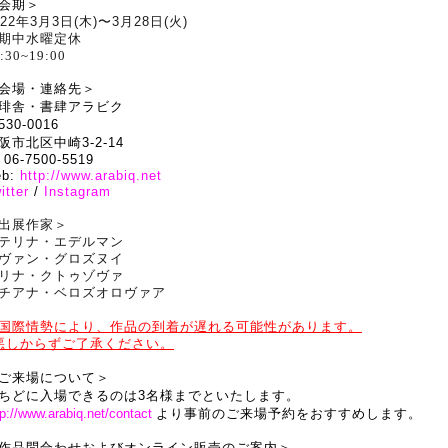
会期＞
022年3月3
日(木)〜3月28日(火)
期中水曜定休
:30~19:00
会場・連絡先＞
琲舎・書肆アラビク
530-0016
阪市北区中崎
3-2-14
f 06-7500-5519
eb:
http://www.arabiq.net
itter
/
Instagram
出展作家＞
テリナ・エデルマン
ヴァン・グロズヌイ
リナ・
クトゥゾヴァ
チアナ・ベロズオロヴァア
国際情勢により、作品の到着が遅れる可能性があります。
しからずご了承ください。
ご来場について＞
ちどに入場できるのは3名様までといたします。
tp://www.arabiq.net/contact
より事前のご来場予約をおすすめします。
作品問合わせおよびオンライン販売のご案内＞