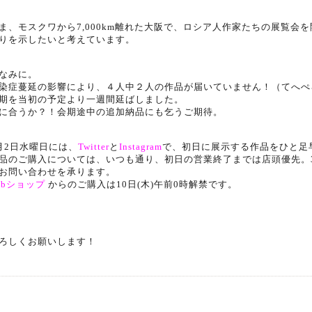
ま、モスクワから7,000km離れた大阪で、
ロシア人作家たちの展覧会を
りを示したいと考えています。
なみに。
染症蔓延の影響により、４人中２人の作品が届いていません！（
てへぺ
期を当初の予定より一週間延ばしました。
に合うか？！会期途中の追加納品にも乞うご期待。
月2日水曜日には、
Twitter
と
Instagram
で、
初日に展示する作品をひと足
品のご購入については、いつも通り、
初日の営業終了までは店頭優先。3
お問い合わせを承ります。
ebショップ
からのご購入は10日(木)午前0時解禁です。
ろしくお願いします！