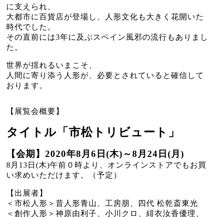
に支えられ、
大都市に百貨店が登場し、人形文化も大きく花開いた
時代でした。
その直前には3年に及ぶスペイン風邪の流行もありまし
た。
世界が揺れるいまこそ、
人間に寄り添う人形が、必要とされていると確信して
おります。
【展覧会概要】
タイトル「市松トリビュート」
【会期】2020年8月6日(木)～8月24日(月)
8月13日(木)午前０時より、オンラインストアでもお買
い求めいただけます。（予定）
【出展者】
＜市松人形＞昔人形青山、工房朋、四代 松乾斎東光
＜創作人形＞神原由利子、小川クロ、緋衣汝香優理、