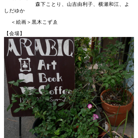
森下ことり、山吉由利子、横瀬和江、よ
しだゆか
＜絵画＞黒木こずゑ
【会場】